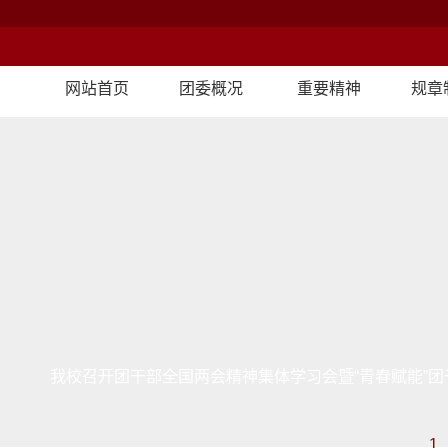
网站首页
团委概况
重要精神
规章
我校召开团干部全国两会精神集体学习会暨“青春赋能”团
1