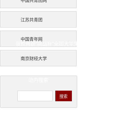
中国共青团网
江苏共青团
中国青年网
我校再获“挑战杯”全国大学生课外学术科技作品竞赛特等
南京财经大学
站内搜索